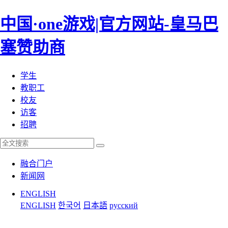
中国·one游戏|官方网站-皇马巴
塞赞助商
学生
教职工
校友
访客
招聘
融合门户
新闻网
ENGLISH
ENGLISH
한국어
日本語
русский