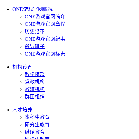
ONE游戏官网概况
ONE游戏官网简介
ONE游戏官网章程
历史沿革
ONE游戏官网纪事
领导班子
ONE游戏官网标志
机构设置
教学院部
党政机构
教辅机构
群团组织
人才培养
本科生教育
研究生教育
继续教育